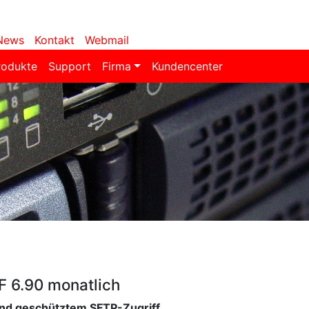
News
Kontakt
Webmail
rodukte
Support
Firma
Kundencenter
F 6.90 monatlich
und geschütztem SFTP-Zugriff