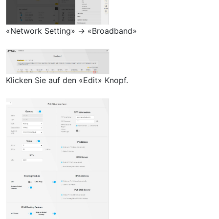
«Network Setting» → «Broadband»
Klicken Sie auf den «Edit» Knopf.